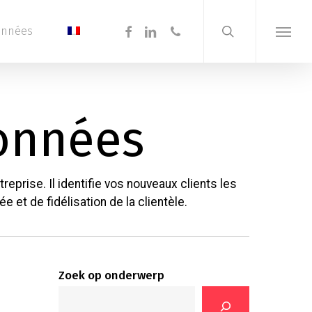
search
Menu
facebook
linkedin
phone
onnées
Menu
données
prise. Il identifie vos nouveaux clients les
 et de fidélisation de la clientèle.
Zoek op onderwerp