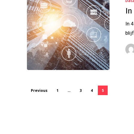
Data
In
In 
bli
Previous
1
…
3
4
5