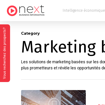
Skip
to
Intelligence économique
main
content
Vous recherchez des prospects?
Category
Marketing 
Les solutions de marketing basées sur les donn
plus prometteurs et révèle les opportunités de 