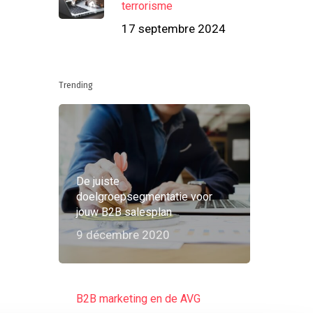
terrorisme
17 septembre 2024
Trending
De juiste
doelgroepsegmentatie voor
jouw B2B salesplan
9 décembre 2020
B2B marketing en de AVG