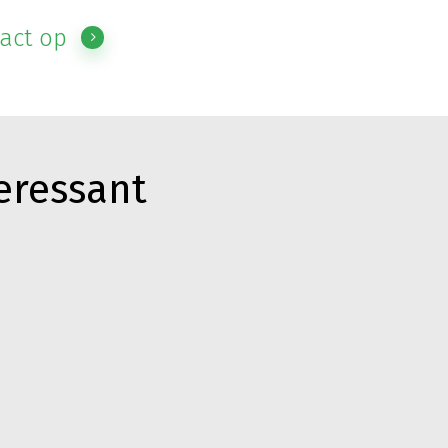
act op
teressant