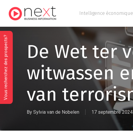
Skip
to
Intelligence économique
main
content
Vous recherchez des prospects?
De Wet ter 
witwassen e
van terrori
By
Sylvia van de Nobelen
17 septembre 2024