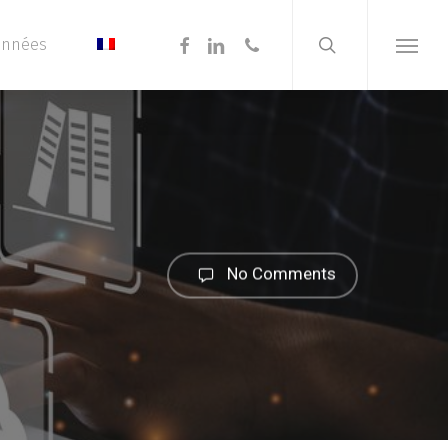
search
Menu
facebook
linkedin
phone
onnées
Menu
No Comments