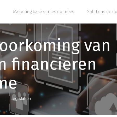
Marketing basé sur les données
Solutions de d
voorkoming van
n financieren
sme
Législation