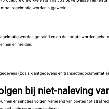
 -procedure ontwikkelen om risico’s op witwassen en terroris
id moet regelmatig worden bijgewerkt.
regelmatig worden getraind en op de hoogte worden gehou
rkennen en melden.
 gegevens (zoals klantgegevens en transactiedocumentatie) 
olgen bij niet-naleving v
 kunnen er sancties volgen, variërend van boetes tot strafrec
n zelfs zijn vergunning verliezen.