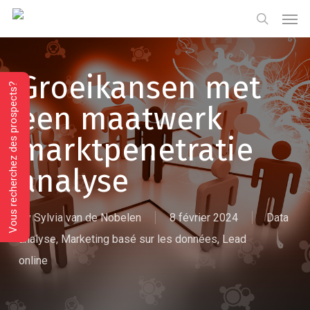
Skip
Menu
Men
to
search
main
content
Groeikansen met
Vous recherchez des prospects?
een maatwerk
marktpenetratie
analyse
By
Sylvia van de Nobelen
8 février 2024
Data
analyse
,
Marketing basé sur les données
,
Lead
online