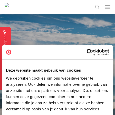
Skip
Menu
Men
to
search
main
content
Vous recherchez des prospects?
Deze website maakt gebruik van cookies
Acheter des pistes
We gebruiken cookies om ons websiteverkeer te
analyseren. Ook delen we informatie over je gebruik van
onze site met onze partners voor analyse. Deze partners
L’achat de prospects est un moyen d’attirer de
kunnen deze gegevens combineren met andere
nouveaux clients potentiels. L’achat de leads vous
informatie die je aan ze hebt verstrekt of die ze hebben
donne une liste d’entreprises à approcher dans un
verzameld op basis van je gebruik van hun services.