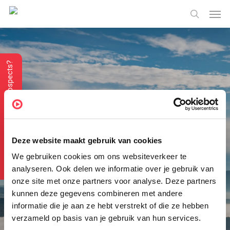
Skip
Menu
Men
to
search
main
content
Vous recherchez des prospects?
Enrichir les
données
Deze website maakt gebruik van cookies
We gebruiken cookies om ons websiteverkeer te
analyseren. Ook delen we informatie over je gebruik van
onze site met onze partners voor analyse. Deze partners
Chez NextBI, nous travaillons dur pour enrichir vos
kunnen deze gegevens combineren met andere
données avec des données importantes provenant
informatie die je aan ze hebt verstrekt of die ze hebben
de clients potentiels. Avec nous, vous trouverez des
verzameld op basis van je gebruik van hun services.
solutions innovantes pour vérifier, modifier et