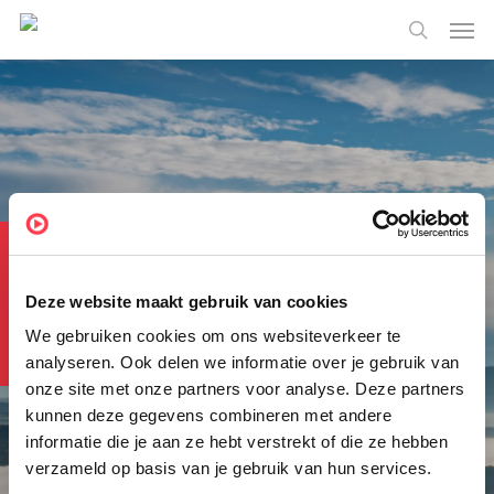
Skip
Menu
Men
to
search
main
content
Looking for leads?
Deze website maakt gebruik van cookies
Data enrichment
We gebruiken cookies om ons websiteverkeer te
analyseren. Ook delen we informatie over je gebruik van
onze site met onze partners voor analyse. Deze partners
At NextBI, we work hard to enrich your data with
kunnen deze gegevens combineren met andere
important data from potential customers. With us
informatie die je aan ze hebt verstrekt of die ze hebben
you will find innovative solutions through which we
verzameld op basis van je gebruik van hun services.