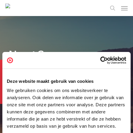
Skip
Menu
Men
to
search
main
content
NextCommerce
marketing
Looking for leads?
Deze website maakt gebruik van cookies
automation
We gebruiken cookies om ons websiteverkeer te
analyseren. Ook delen we informatie over je gebruik van
onze site met onze partners voor analyse. Deze partners
NextCommerce, the NextBI platform for sales and
kunnen deze gegevens combineren met andere
marketing automation, is focused on data-driven
informatie die je aan ze hebt verstrekt of die ze hebben
sales and marketing support. With NextCommerce,
verzameld op basis van je gebruik van hun services.