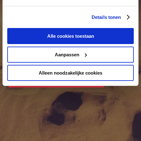
you have a 360-degree customer view of your most
relevant target audience, both in B2B and B2C.
Details tonen
Moreover, the customer journey is analyzed in real
time and individual customer interactions are
Alle cookies toestaan
enabled so that your business success is increased
sustainably.
Aanpassen
Alleen noodzakelijke cookies
Ask your question