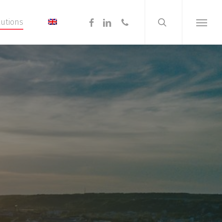
search
Menu
facebook
linkedin
phone
lutions
Menu