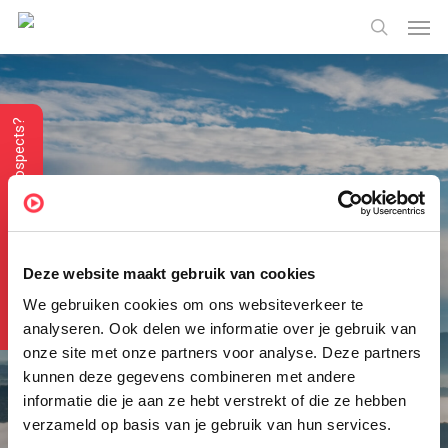
Skip
Menu
Men
to
search
main
content
Vous recherchez des prospects?
Achat d’une base
de données
Deze website maakt gebruik van cookies
We gebruiken cookies om ons websiteverkeer te
analyseren. Ook delen we informatie over je gebruik van
L’achat d’une base de données est un moyen rapide
onze site met onze partners voor analyse. Deze partners
et relativement facile d’obtenir des informations sur
kunnen deze gegevens combineren met andere
les clients potentiels de votre entreprise. Cette base
informatie die je aan ze hebt verstrekt of die ze hebben
verzameld op basis van je gebruik van hun services.
de données peut être aussi étendue que vous le