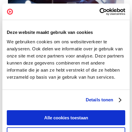
Deze website maakt gebruik van cookies
Data-driven marketing
Direct marketing
Direct marketing: vijf tips voor succes
We gebruiken cookies om ons websiteverkeer te
analyseren. Ook delen we informatie over je gebruik van
Direct marketing is niet weg te denken uit de
onze site met onze partners voor analyse. Deze partners
gereedschapskist van de marketeer. E-mail,
kunnen deze gegevens combineren met andere
informatie die je aan ze hebt verstrekt of die ze hebben
telemarketing,…
verzameld op basis van je gebruik van hun services.
Sylvia van de Nobelen
14 June 2018
Details tonen
Alle cookies toestaan
Search by topic