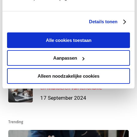
Recente blogs
Juiste data-aanpak bij overstap naar
nieuw CRM-systeem
Details tonen
16 October 2024
Alle cookies toestaan
Je marktbewerking optimaliseren met
concernrelaties
Aanpassen
9 October 2024
Alleen noodzakelijke cookies
De Wet ter voorkoming van witwassen
en financieren van terrorisme
17 September 2024
Trending