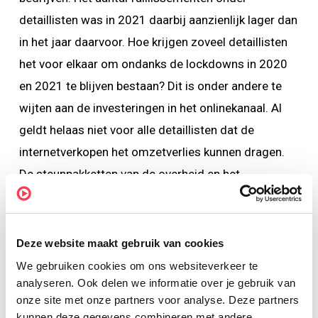
detaillisten was in 2021 daarbij aanzienlijk lager dan
in het jaar daarvoor. Hoe krijgen zoveel detaillisten
het voor elkaar om ondanks de lockdowns in 2020
en 2021 te blijven bestaan? Dit is onder andere te
wijten aan de investeringen in het onlinekanaal. Al
geldt helaas niet voor alle detaillisten dat de
internetverkopen het omzetverlies kunnen dragen.
De steunpakketten van de overheid en het
belastinguitstel hebben ook veel detaillisten
vooralsnog gered. Tijdens de coronacrisis konden
bedrijven uitstel van betaling aanvragen bij de
Deze website maakt gebruik van cookies
belastingdienst. Het bijzonder uitstel van betaling
We gebruiken cookies om ons websiteverkeer te
analyseren. Ook delen we informatie over je gebruik van
vanwege de coronacrisis loopt echter tot 1 april
onze site met onze partners voor analyse. Deze partners
2022. Omdat de openstaande schulden in maximaal
kunnen deze gegevens combineren met andere