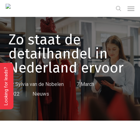
Skip
Menu
Men
to
search
main
content
Zo staat de
detailhandel in
Nederland ervoor
Looking for leads?
By
Sylvia van de Nobelen
7 March
2022
Nieuws