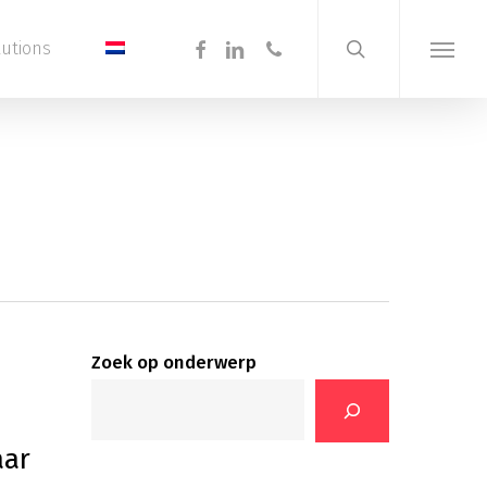
search
Menu
facebook
linkedin
phone
lutions
Menu
Zoek op onderwerp
aar