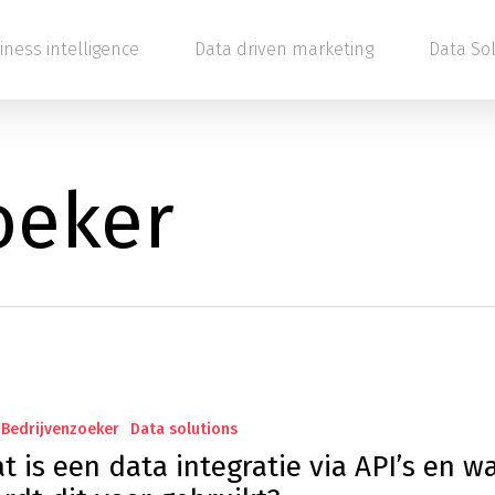
iness intelligence
Data driven marketing
Data So
oeker
Bedrijvenzoeker
Data solutions
t is een data integratie via API’s en w