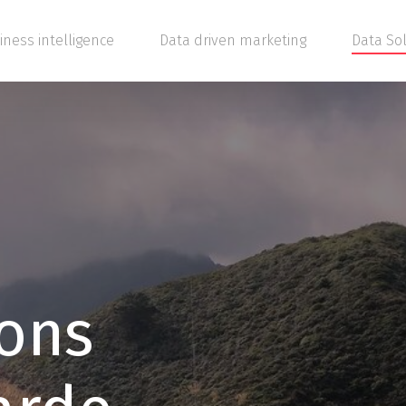
iness intelligence
Data driven marketing
Data So
ions