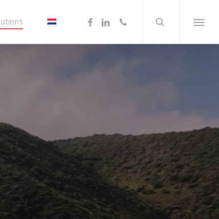
search
Menu
facebook
linkedin
phone
lutions
Menu