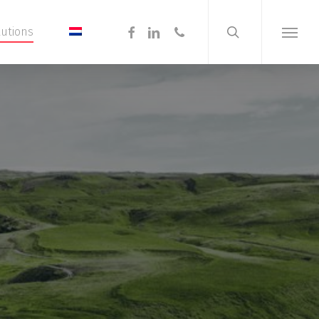
search
Menu
facebook
linkedin
phone
lutions
Menu