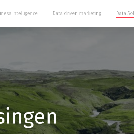
iness intelligence
Data driven marketing
Data So
singen