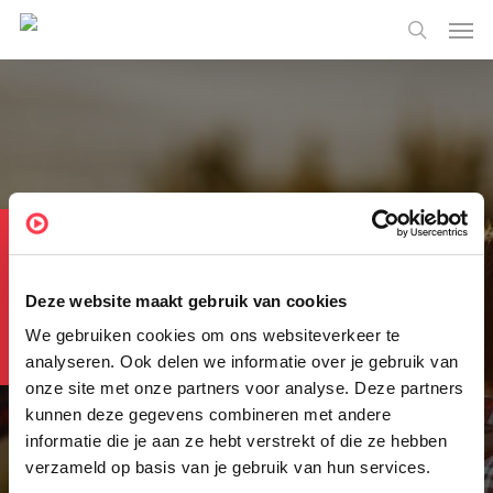
Skip
Menu
Men
to
search
main
content
Op zoek naar leads?
Data
driven
Deze website maakt gebruik van cookies
marketing
We gebruiken cookies om ons websiteverkeer te
analyseren. Ook delen we informatie over je gebruik van
onze site met onze partners voor analyse. Deze partners
kunnen deze gegevens combineren met andere
Bij data driven marketing vormen data de basis voor
informatie die je aan ze hebt verstrekt of die ze hebben
marketingactiviteiten. Met NextBI heb je toegang tot
verzameld op basis van je gebruik van hun services.
alle B2B-data in heel Europa. Door deze volledigheid