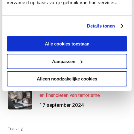
verzameld op basis van je gebruik van hun services.
Recente blogs
Juiste data-aanpak bij overstap naar
Details tonen
nieuw CRM-systeem
16 oktober 2024
Alle cookies toestaan
Je marktbewerking optimaliseren met
Aanpassen
concernrelaties
9 oktober 2024
Alleen noodzakelijke cookies
De Wet ter voorkoming van witwassen
en financieren van terrorisme
17 september 2024
Trending