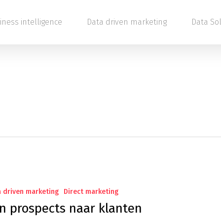
iness intelligence
Data driven marketing
Data So
 driven marketing
Direct marketing
n prospects naar klanten