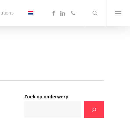
search
Menu
facebook
linkedin
phone
lutions
Menu
Zoek op onderwerp