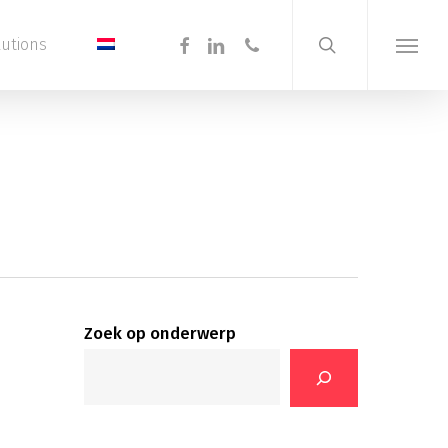
search
Menu
facebook
linkedin
phone
lutions
Menu
Zoek op onderwerp