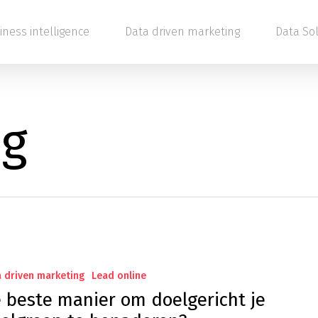
iness intelligence
Data driven marketing
Data So
ng
 driven marketing
Lead online
 beste manier om doelgericht je