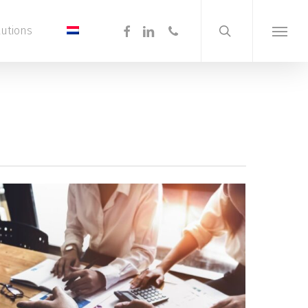
search
Menu
facebook
linkedin
phone
lutions
Menu