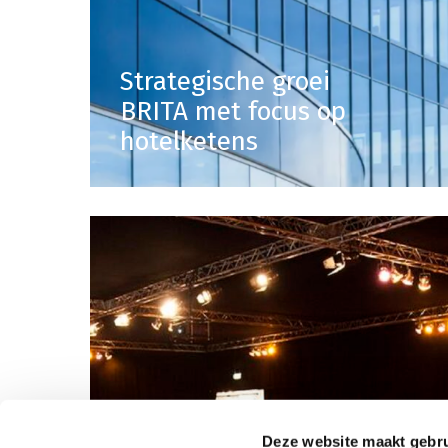
Strategische groei
BRITA met focus op
hotelketens
Deze website maakt gebru