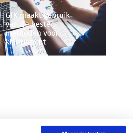
GfK maakt gebruik
van de beste
methoden voor
klantinzicht