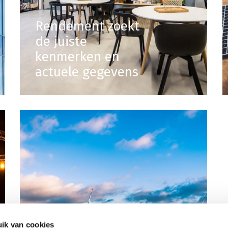
Rendement zoekt
de juiste
kenmerken en
actuele gegevens
ik van cookies