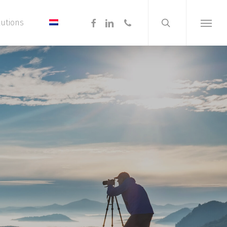
search
Menu
facebook
linkedin
phone
lutions
Menu