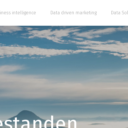
iness intelligence
Data driven marketing
Data So
estanden